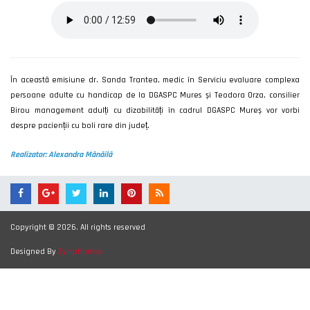
În această emisiune dr. Sanda Trantea, medic în Serviciu evaluare complexa
persoane adulte cu handicap de la DGASPC Mures și Teodora Orza, consilier
Birou management adulți cu dizabilități în cadrul DGASPC Mureș vor vorbi
despre pacienții cu boli rare din județ.
Realizator: Alexandra Mănăilă
Copyright © 2026. All rights reserved
Designed By
Zymphonies