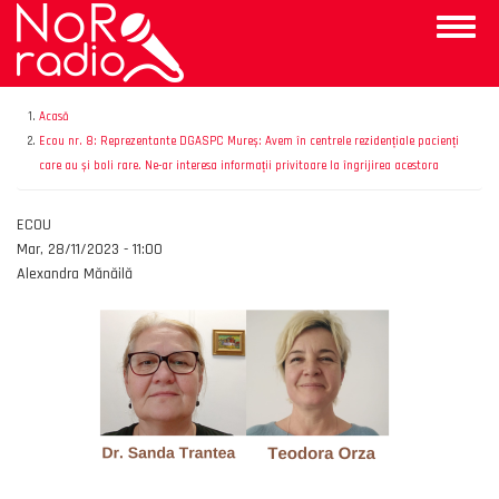
Mergi
Toggle
la
naviga
conţinutul
principal
Acasă
Ecou nr. 8: Reprezentante DGASPC Mureș: Avem în centrele rezidențiale pacienți
care au și boli rare. Ne-ar interesa informații privitoare la îngrijirea acestora
Emisiunea
ECOU
Data
Mar, 28/11/2023 - 11:00
Autor
Alexandra Mănăilă