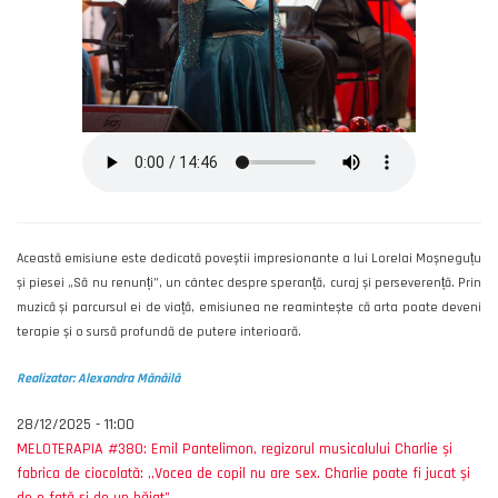
Această emisiune este dedicată poveștii impresionante a lui Lorelai Moșneguțu
și piesei „Să nu renunți”, un cântec despre speranță, curaj și perseverență. Prin
muzică și parcursul ei de viață, emisiunea ne reamintește că arta poate deveni
terapie și o sursă profundă de putere interioară.
Realizator: Alexandra Mănăilă
28/12/2025 - 11:00
MELOTERAPIA #380: Emil Pantelimon, regizorul musicalului Charlie și
fabrica de ciocolată: ,,Vocea de copil nu are sex. Charlie poate fi jucat și