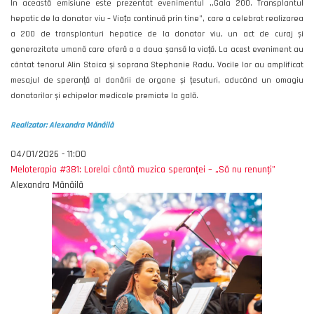
În această emisiune este prezentat evenimentul ,,Gala 200. Transplantul
hepatic de la donator viu – Viața continuă prin tine”, care a celebrat realizarea
a 200 de transplanturi hepatice de la donator viu, un act de curaj și
generozitate umană care oferă o a doua șansă la viață. La acest eveniment au
cântat tenorul Alin Stoica și soprana Stephanie Radu. Vocile lor au amplificat
mesajul de speranță al donării de organe și țesuturi, aducând un omagiu
donatorilor și echipelor medicale premiate la gală.
Realizator: Alexandra Mănăilă
04/01/2026 - 11:00
Meloterapia #381: Lorelai cântă muzica speranței – „Să nu renunți”
Alexandra Mănăilă