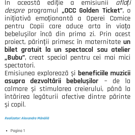
În această ediție a emisiunii
aflați
despre
programul
„OCC Golden Ticket”
, o
inițiativă emoționantă a Operei Comice
pentru Copii care aduce arta în viața
bebelușilor încă din prima zi. Prin acest
proiect, părinții primesc în maternitate
un
bilet gratuit la un spectacol sau atelier
„Bubu”
, creat special pentru cei mai mici
spectatori.
Emisiunea explorează și
beneficiile muzicii
asupra dezvoltării bebelușilor
– de la
calmare și stimularea creierului, până la
întărirea legăturii afective dintre părinte
și copil.
Realizator: Alexandra Mănăilă
Pagina 1
Paginare