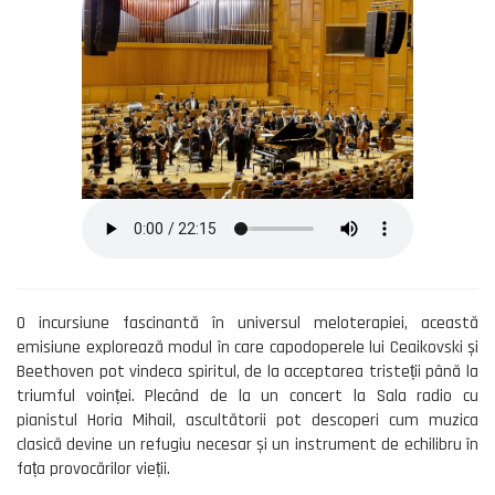
O incursiune fascinantă în universul meloterapiei, această
emisiune explorează modul în care capodoperele lui Ceaikovski și
Beethoven pot vindeca spiritul, de la acceptarea tristeții până la
triumful voinței. Plecând de la un concert la Sala radio cu
pianistul Horia Mihail, ascultătorii pot descoperi cum muzica
clasică devine un refugiu necesar și un instrument de echilibru în
fața provocărilor vieții.