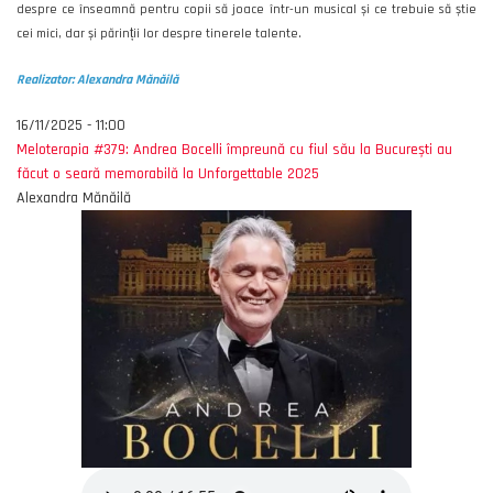
despre ce înseamnă pentru copii să joace într-un musical și ce trebuie să știe
cei mici, dar și părinții lor despre tinerele talente.
Realizator: Alexandra Mănăilă
16/11/2025 - 11:00
Meloterapia #379: Andrea Bocelli împreună cu fiul său la București au
făcut o seară memorabilă la Unforgettable 2025
Alexandra Mănăilă