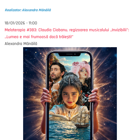
Realizator: Alexandra Mănăilă
18/01/2026 - 11:00
Meloterapia #383: Claudia Ciobanu, regizoarea musicalului „Invizibilii”:
,,Lumea e mai frumoasă dacă trăiești!”
Alexandra Mănăilă