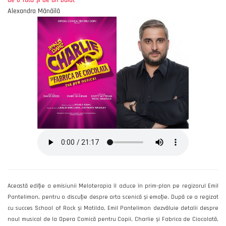
de o fată și de un băiat”
Alexandra Mănăilă
Această ediție a emisiunii Meloterapia îl aduce în prim-plan pe regizorul Emil
Pantelimon, pentru o discuție despre arta scenică și emoție. După ce a regizat
cu succes School of Rock și Matilda, Emil Pantelimon dezvăluie detalii despre
noul musical de la Opera Comică pentru Copii, Charlie și Fabrica de Ciocolată,