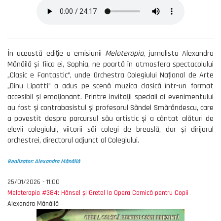
În această ediție a emisiunii
Meloterapia
, jurnalista Alexandra
Mănăilă și fiica ei, Sophia, ne poartă în atmosfera spectacolului
„Clasic e Fantastic”, unde Orchestra Colegiului Național de Arte
„Dinu Lipatti” a adus pe scenă muzica clasică într-un format
accesibil și emoționant. Printre invitații speciali ai evenimentului
au fost și contrabasistul și profesorul Săndel Smărăndescu, care
a povestit despre parcursul său artistic și a cântat alături de
elevii colegiului, viitorii săi colegi de breaslă, dar și dirijorul
orchestrei, directorul adjunct al Colegiului.
Realizator: Alexandra Mănăilă
25/01/2026 - 11:00
Meloterapia #384: Hänsel și Gretel la Opera Comică pentru Copii
Alexandra Mănăilă