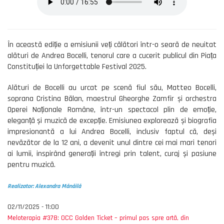
În această ediție a emisiunii veți călători într-o seară de neuitat
alături de Andrea Bocelli, tenorul care a cucerit publicul din Piața
Constituției la Unforgettable Festival 2025.
Alături de Bocelli au urcat pe scenă fiul său, Matteo Bocelli,
soprana Cristina Bălan, maestrul Gheorghe Zamfir și orchestra
Operei Naționale Române, într-un spectacol plin de emoție,
eleganță și muzică de excepție. Emisiunea explorează și biografia
impresionantă a lui Andrea Bocelli, inclusiv faptul că, deși
nevăzător de la 12 ani, a devenit unul dintre cei mai mari tenori
ai lumii, inspirând generații întregi prin talent, curaj și pasiune
pentru muzică.
Realizator: Alexandra Mănăilă
02/11/2025 - 11:00
Meloterapia #378: OCC Golden Ticket – primul pas spre artă, din