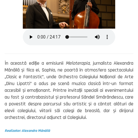
În această ediție a emisiunii
Meloterapia
, jurnalista Alexandra
Mănăilă și fiica ei, Sophia, ne poartă în atmosfera spectacolului
„Clasic e Fantastic”, unde Orchestra Colegiului Național de Arte
„Dinu Lipatti” a adus pe scenă muzica clasică într-un format
accesibil și emoționant. Printre invitații speciali ai evenimentului
au fost și contrabasistul și profesorul Săndel Smărăndescu, care
a povestit despre parcursul său artistic și a cântat alături de
elevii colegiului, viitorii săi colegi de breaslă, dar și dirijorul
orchestrei, directorul adjunct al Colegiului.
Realizator: Alexandra Mănăilă