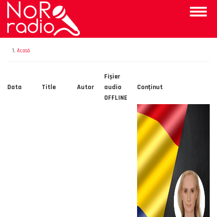
Mergi
Toggle
la
naviga
conţinutul
principal
Acasă
Fișier
Data
Title
Autor
audio
Conţinut
OFFLINE