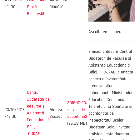
12/09/2021
234 - Piano
Alexandra
- 11:00
Star în
Mănăilă
București!
Asculta emisiunea aici
Emisiune despre Centrul
Judeţean de Resurse şi
Asistenţă Educaţională
Sălaj - CJRAE, o unitate
conexa a învatamântului
preuniversitar,
Centrul
subordonata Ministerului
Judeţean de
Educatiei, Cercetarii,
2016-10-23,
Resurse şi
Tineretului si Sportului si
23/10/2016
Almasi
servicii de
Asistenţă
coordonata de
- 12:00
Zsuzsa
suport.mp3
Educaţională
Inspectoratul Scolar
(26.08 MB)
Sălaj -
Judetean Salaj. Invitata
CJRAE
emisiunii este doamna