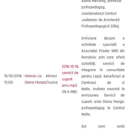
Adina Mesaroş, profesor
psihopedagog,
coordonatorul Centrul
Judeţean de Asistenţă
Psihopedagogică Sălaj.
Emisiune despre o
activitate specială a
Asociației Prader Willi din
România, prin care oferă
activități, servicii de
2016-10-16,
integrare în comunitate
servicii de
16/10/2016 -
Interviu cu
Almasi
pentru copiii, beneficiari ai
suport
12:00
Diana Hanga
Zsuzsa
Centrului de zi
omv.mp3
NoRo. Invitata noastră la
(19.4 MB)
emisiunea Servicii de
suport, este Diana Hanga,
psihopedagog la Centrul
NoRo.
Azi vom vorbi