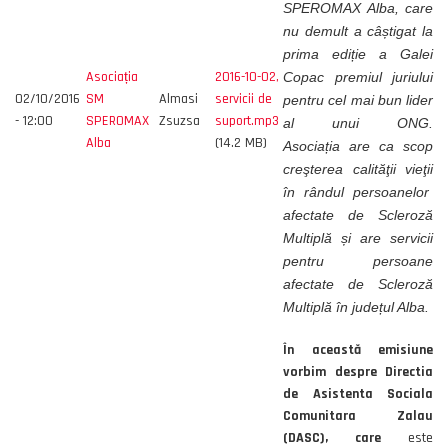
SPEROMAX Alba, care
nu demult a câștigat la
prima ediție a Galei
Asociația
2016-10-02,
Copac premiul juriului
02/10/2016
SM
Almasi
servicii de
pentru cel mai bun lider
- 12:00
SPEROMAX
Zsuzsa
suport.mp3
al unui ONG.
Alba
(14.2 MB)
Asociația are ca scop
creşterea calităţii vieţii
în rândul persoanelor
afectate de Scleroză
Multiplă și are servicii
pentru persoane
afectate de Scleroză
Multiplă în județul Alba.
În această emisiune
vorbim despre Directia
de Asistenta Sociala
Comunitara Zalau
(DASC), care
este