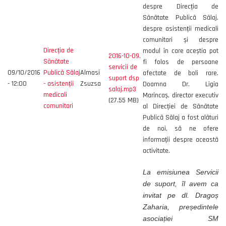
despre Direcția de
Sănătate Publică Sălaj,
despre asistenții medicali
comunitari și despre
Direcția de
modul în care aceștia pot
2016-10-09,
Sănătate
fi folos de persoane
servicii de
09/10/2016
Publică Sălaj
Almasi
afectate de boli rare.
suport dsp
- 12:00
- asistenții
Zsuzsa
Doamna Dr. Ligia
salaj.mp3
medicali
Marincaș, director executiv
(27.55 MB)
comunitari
al Direcției de Sănătate
Publică Sălaj a fost alături
de noi, să ne ofere
informații despre această
activitate.
La emisiunea Servicii
de suport, îl avem ca
invitat pe dl. Dragoș
Zaharia, președintele
asociației SM