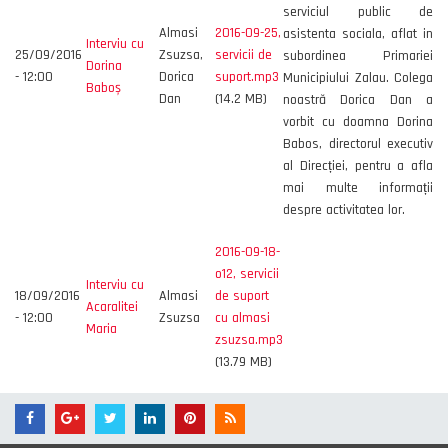
serviciul public de
Almasi
2016-09-25,
asistenta sociala, aflat in
Interviu cu
25/09/2016
Zsuzsa,
servicii de
subordinea Primariei
Dorina
- 12:00
Dorica
suport.mp3
Municipiului Zalau. Colega
Baboș
Dan
(14.2 MB)
noastră Dorica Dan a
vorbit cu doamna Dorina
Babos, directorul executiv
al Direcției, pentru a afla
mai multe informații
despre activitatea lor.
2016-09-18-
o12, servicii
Interviu cu
18/09/2016
Almasi
de suport
Acaralitei
- 12:00
Zsuzsa
cu almasi
Maria
zsuzsa.mp3
(13.79 MB)