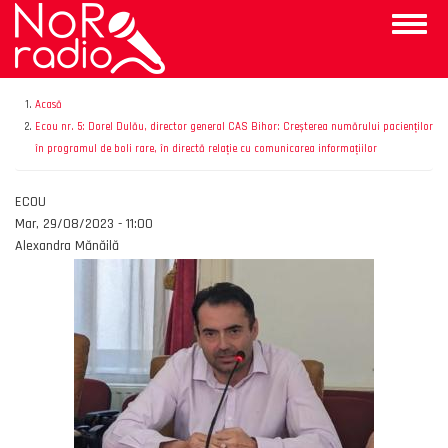
Mergi
Toggle
la
naviga
conţinutul
principal
Acasă
Ecou nr. 5: Dorel Dulău, director general CAS Bihor: Creșterea numărului pacienților
în programul de boli rare, în directă relație cu comunicarea informațiilor
Emisiunea
ECOU
Data
Mar, 29/08/2023 - 11:00
Autor
Alexandra Mănăilă