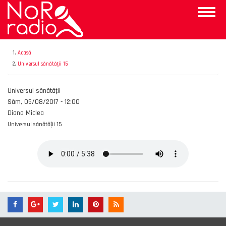
Mergi
Toggle
la
naviga
conţinutul
principal
Acasă
Universul sănătății 15
Emisiunea
Universul sănătății
Data
Sâm, 05/08/2017 - 12:00
Autor
Diana Miclea
Universul sănătății 15