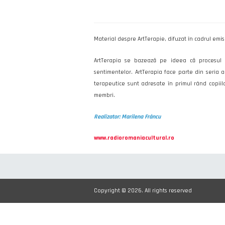
Material despre ArtTerapie, difuzat în cadrul emi
ArtTerapia se bazează pe ideea că procesul c
sentimentelor. ArtTerapia face parte din seria ac
terapeutice sunt adresate în primul rând copiilor
membri.
Realizator:
Marilena Frâncu
www.radioromaniacultural.ro
Copyright © 2026. All rights reserved