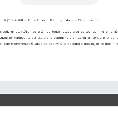
siunii ȘTIINȚA 360, la Radio România Cultural, în data de 22 septembrie.
reativ al activităților de artă facilitează recuperarea persoanei, fiind o for
tivităților terapeutice desfăşurate la Centrul Noro din Zalău, un centru pilot de ref
, care experimentează valoarea creativă şi terapeutică a activităților de artă, fiin