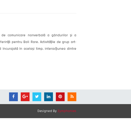
mă de comunicare nonverbală a gândurilor şi a
erință pentru Boli Rare. Activitățile de grup art-
d încurajată în același timp, interacțiunea dintre
Designed By
Zymphonies