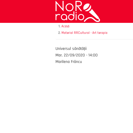
Mergi
la
conţinutul
principal
Acasă
Material RRCultural - Art terapia
Emisiunea
Universul sănătății
Data
Mar, 22/09/2020 - 14:00
Autor
Marilena Frâncu