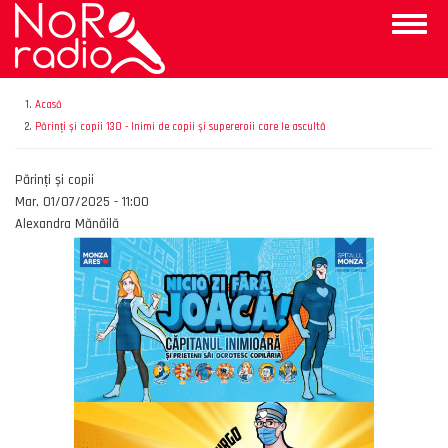
Mergi
Toggle
la
naviga
conţinutul
principal
Acasă
Părinți și copii 130 - Inimi de copii și supereroii care le ascultă
Emisiunea
Părinți și copii
Data
Mar, 01/07/2025 - 11:00
Autor
Alexandra Mănăilă