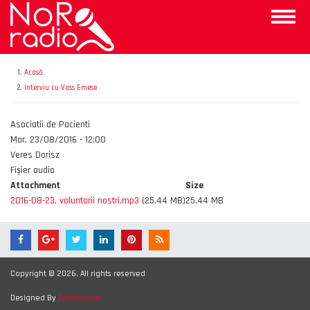
Mergi
Toggle
la
naviga
conţinutul
principal
Acasă
Interviu cu Vass Emese
Emisiunea
Asociatii de Pacienti
Data
Mar, 23/08/2016 - 12:00
Autor
Veres Dorisz
Fișier audio
Attachment
Size
2016-08-23, voluntarii nostri.mp3
(25.44 MB)
25.44 MB
Copyright © 2026. All rights reserved
Designed By
Zymphonies