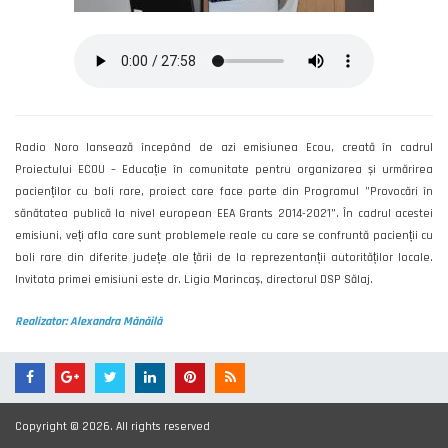
Radio Noro lansează începând de azi emisiunea Ecou, creată în cadrul
Proiectului ECOU – Educație în comunitate pentru organizarea și urmărirea
pacienților cu boli rare, proiect care face parte din Programul ”Provocări în
sănătatea publică la nivel european EEA Grants 2014-2021”. În cadrul acestei
emisiuni, veți afla care sunt problemele reale cu care se confruntă pacienții cu
boli rare din diferite județe ale țării de la reprezentanții autorităților locale.
Invitata primei emisiuni este dr. Ligia Marincaș, directorul DSP Sălaj.
Realizator: Alexandra Mănăilă
Copyright © 2026. All rights reserved