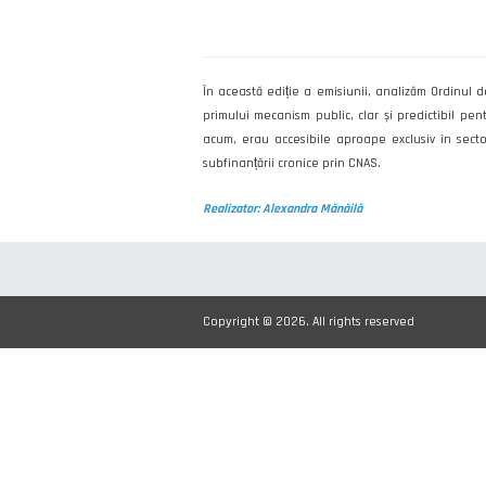
În această ediție a emisiunii, analizăm Ordinul
primului mecanism public, clar și predictibil pe
acum, erau accesibile aproape exclusiv în secto
subfinanțării cronice prin CNAS.
Realizator: Alexandra Mănăilă
Copyright © 2026. All rights reserved