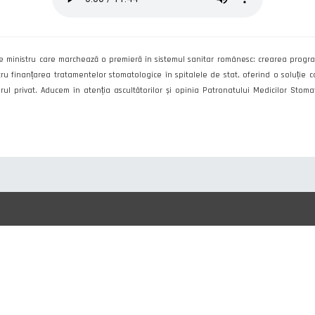
 de ministru care marchează o premieră în sistemul sanitar românesc: crearea prog
ntru finanțarea tratamentelor stomatologice în spitalele de stat, oferind o soluție 
rul privat. Aducem în atenția ascultătorilor și opinia Patronatului Medicilor Sto