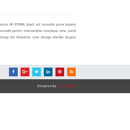
ramului AP-STOMA. Acest act normativ pune bazele
concretă pentru intervențiile complexe care, până
matologi din România, care atrage atenția asupra
Designed By
Zymphonies