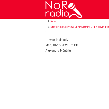
Skip
to
main
content
Home
Breviar legislativ #290: AP-STOMA: Ordin privind fi
Emisiunea
Breviar legislativ
Data
Mon, 01/12/2026 - 11:00
Autor
Alexandra Mănăilă