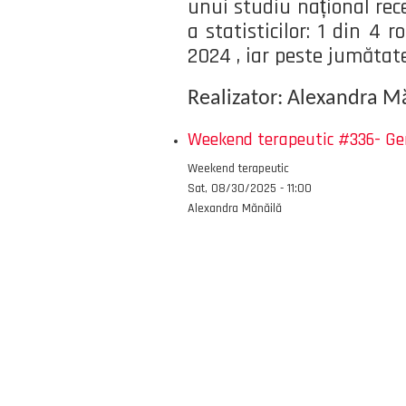
unui studiu național rec
a statisticilor: 1 din 4
2024 , iar peste jumătat
Realizator: Alexandra M
Weekend terapeutic #336- Gene
Emisiunea
Weekend terapeutic
Data
Sat, 08/30/2025 - 11:00
Autor
Alexandra Mănăilă