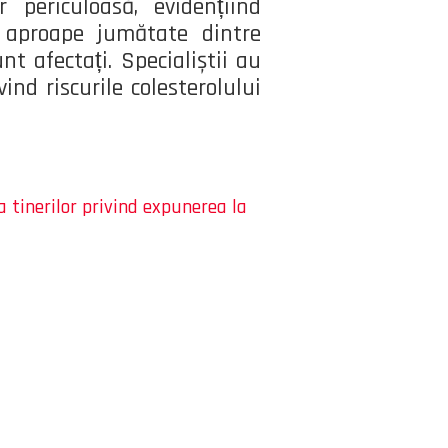
periculoasă, evidențiind
ă aproape jumătate dintre
t afectați. Specialiștii au
ind riscurile colesterolului
inerilor privind expunerea la