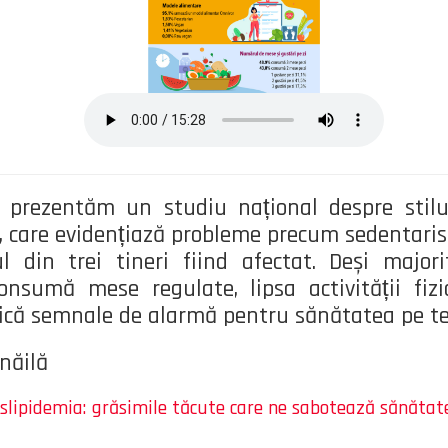
prezentăm un studiu național despre stilul
 care evidențiază probleme precum sedentaris
l din trei tineri fiind afectat. Deși maj
nsumă mese regulate, lipsa activității fizi
idică semnale de alarmă pentru sănătatea pe t
ănăilă
lipidemia: grăsimile tăcute care ne sabotează sănătatea