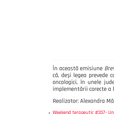
În această emisiune
Brev
că, deși legea prevede c
oncologici, în unele jud
implementării corecte a l
Realizator: Alexandra Mă
Weekend terapeutic #337- Un 