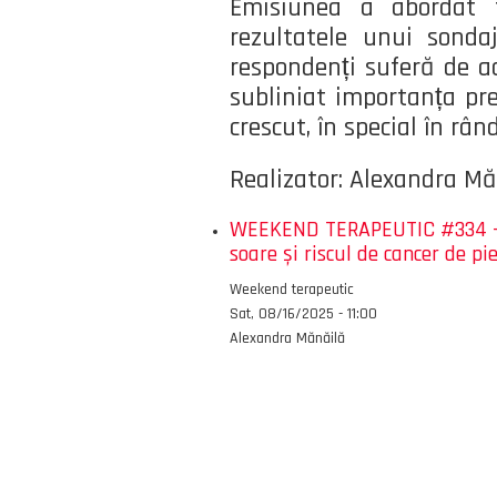
Emisiunea a abordat te
rezultatele unui sonda
respondenți suferă de ac
subliniat importanța prev
crescut, în special în rând
Realizator: Alexandra Mă
WEEKEND TERAPEUTIC #334 - So
soare și riscul de cancer de pie
Emisiunea
Weekend terapeutic
Data
Sat, 08/16/2025 - 11:00
Autor
Alexandra Mănăilă