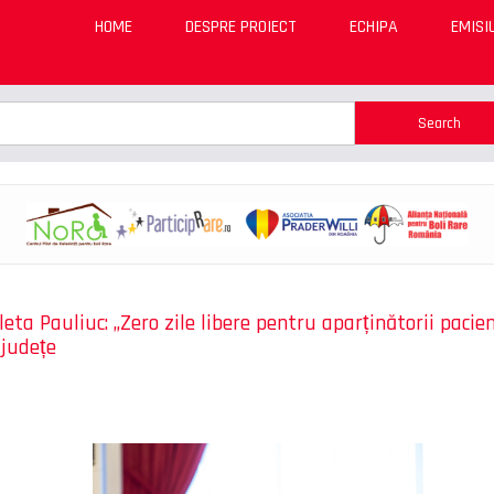
HOME
DESPRE PROIECT
ECHIPA
EMISI
rch
arch
eta Pauliuc: ,,Zero zile libere pentru aparținătorii pacien
 județe