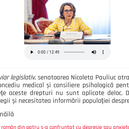
iar legislativ
, senatoarea Nicoleta Pauliuc atr
oncediu medical și consiliere psihologică pentr
ețe aceste drepturi nu sunt aplicate deloc. 
egii și necesitatea informării populației despre 
năilă
român din patru s-a confruntat cu depresie sau anxiet