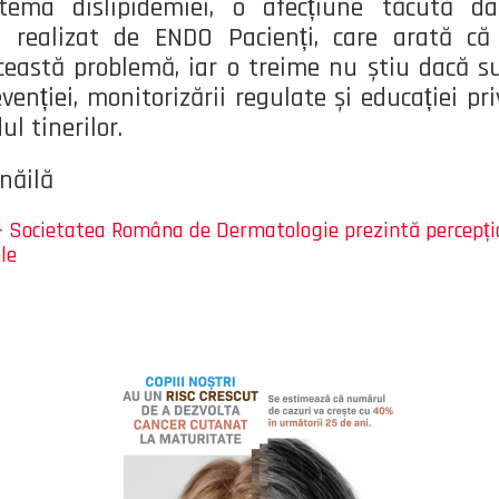
ma dislipidemiei, o afecțiune tăcută dar 
j realizat de ENDO Pacienți, care arată c
eastă problemă, iar o treime nu știu dacă sun
enției, monitorizării regulate și educației priv
ul tinerilor.
năilă
cietatea Româna de Dermatologie prezintă percepția t
le