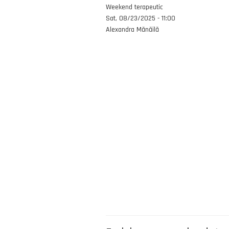
Emisiunea
Weekend terapeutic
Data
Sat, 08/23/2025 - 11:00
Autor
Alexandra Mănăilă