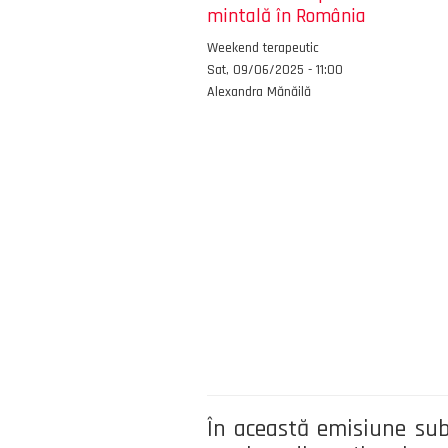
mintală în România
Emisiunea
Weekend terapeutic
Data
Sat, 09/06/2025 - 11:00
Autor
Alexandra Mănăilă
În această emisiune sub