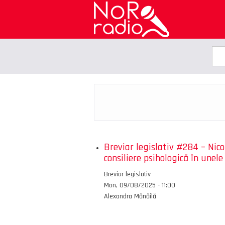
Skip
to
main
content
Sea
Se
Breviar legislativ #284 – Nicol
consiliere psihologică în unele
Emisiunea
Breviar legislativ
Data
Mon, 09/08/2025 - 11:00
Autor
Alexandra Mănăilă