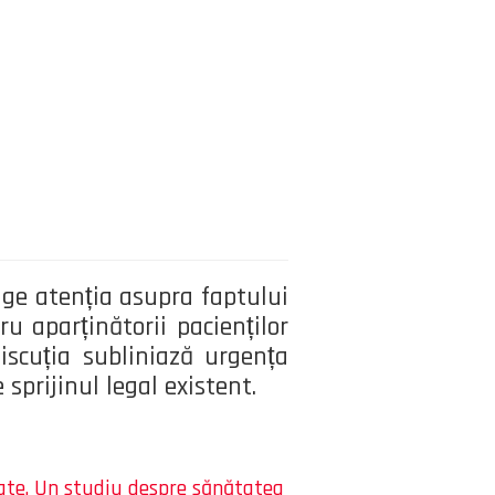
age atenția asupra faptului
u aparținătorii pacienților
Discuția subliniază urgența
sprijinul legal existent.
ate. Un studiu despre sănătatea