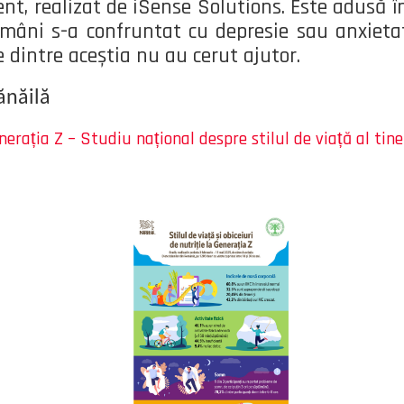
ent, realizat de iSense Solutions. Este adusă î
 români s-a confruntat cu depresie sau anxietat
e dintre aceștia nu au cerut ajutor.
ănăilă
rația Z – Studiu național despre stilul de viață al tine