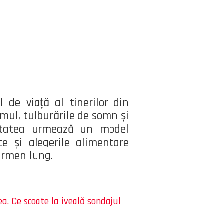
 de viață al tinerilor din
mul, tulburările de somn și
oritatea urmează un model
ce și alegerile alimentare
ermen lung.
. Ce scoate la iveală sondajul