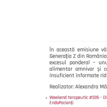
În această emisiune vă 
Generația Z din România,
excesul ponderal – unu
alimentar omnivor și co
insuficient informate r
Realizator: Alexandra M
Weekend terapeutic #335 - Dis
EndoPacienți